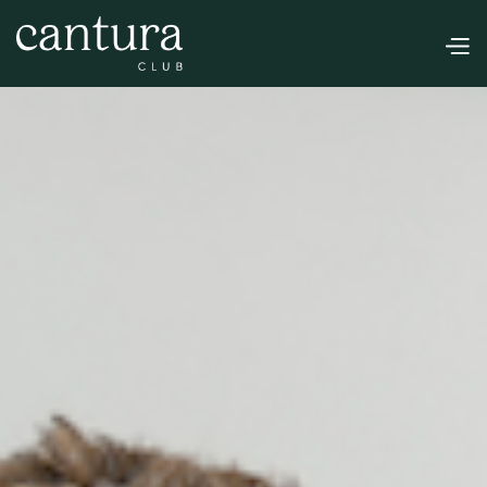
Über Uns
Unser Leitbild
Unser Clubraum
Unser Anbau-Konzept